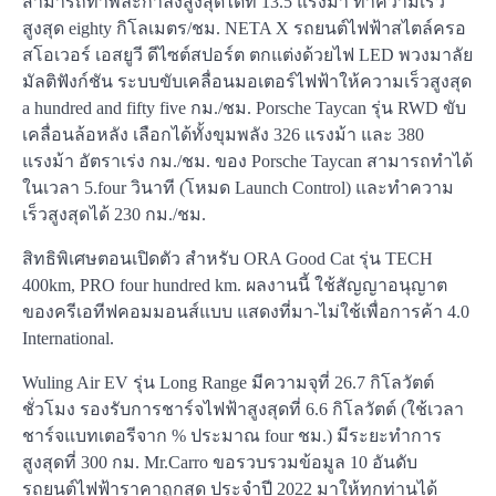
สามารถทำพละกำลังสูงสุดได้ที่ 13.5 แรงม้า ทำความเร็ว
สูงสุด eighty กิโลเมตร/ชม. NETA X รถยนต์ไฟฟ้าสไตล์ครอ
สโอเวอร์ เอสยูวี ดีไซต์สปอร์ต ตกแต่งด้วยไฟ LED พวงมาลัย
มัลติฟังก์ชัน ระบบขับเคลื่อนมอเตอร์ไฟฟ้าให้ความเร็วสูงสุด
a hundred and fifty five กม./ชม. Porsche Taycan รุ่น RWD ขับ
เคลื่อนล้อหลัง เลือกได้ทั้งขุมพลัง 326 แรงม้า และ 380
แรงม้า อัตราเร่ง กม./ชม. ของ Porsche Taycan สามารถทำได้
ในเวลา 5.four วินาที (โหมด Launch Control) และทำความ
เร็วสูงสุดได้ 230 กม./ชม.
สิทธิพิเศษตอนเปิดตัว สำหรับ ORA Good Cat รุ่น TECH
400km, PRO four hundred km. ผลงานนี้ ใช้สัญญาอนุญาต
ของครีเอทีฟคอมมอนส์แบบ แสดงที่มา-ไม่ใช้เพื่อการค้า 4.0
International.
Wuling Air EV รุ่น Long Range มีความจุที่ 26.7 กิโลวัตต์
ชั่วโมง รองรับการชาร์จไฟฟ้าสูงสุดที่ 6.6 กิโลวัตต์ (ใช้เวลา
ชาร์จแบทเตอรีจาก % ประมาณ four ชม.) มีระยะทำการ
สูงสุดที่ 300 กม. Mr.Carro ขอรวบรวมข้อมูล 10 อันดับ
รถยนต์ไฟฟ้าราคาถูกสุด ประจำปี 2022 มาให้ทุกท่านได้