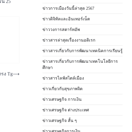
นี้ 25
ข่าวการเมืองวันนี้ล่าสุด 2567
ข่าวดิจิทัลและอินเทอร์เน็ต
ข่าววงการสตาร์ทอัพ
ข่าวสารล่าสุดเรื่องงานอดิเรก
ข่าวสารเกี่ยวกับการพัฒนาเทคนิคการเรียนรู้
ข่าวสารเกี่ยวกับการพัฒนาเทคโนโลยีการ
ศึกษา
นตรง Tg
⟶
ข่าวสารไลฟ์สไตล์เมือง
ข่าวเกี่ยวกับสุขภาพจิต
ข่าวเศรษฐกิจ การเงิน
ข่าวเศรษฐกิจ ต่างประเทศ
ข่าวเศรษฐกิจ สั้น ๆ
ข่าวเศรษฐกิจการเงิน