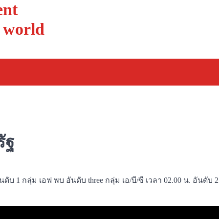
ent
l world
ัฐ
ันดับ 1 กลุ่ม เอฟ พบ อันดับ three กลุ่ม เอ/บี/ซี เวลา 02.00 น. อันดับ 2 