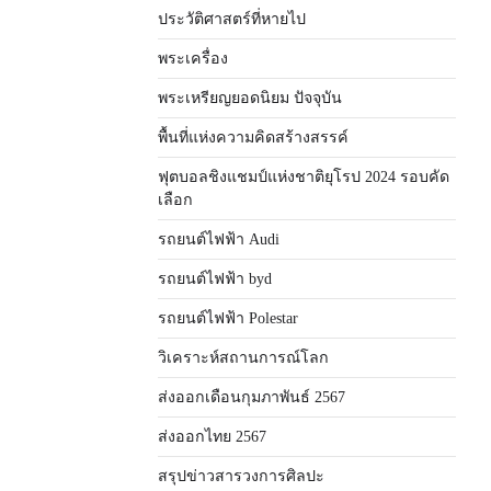
ประวัติศาสตร์ที่หายไป
พระเครื่อง
พระเหรียญยอดนิยม ปัจจุบัน
พื้นที่แห่งความคิดสร้างสรรค์
ฟุตบอลชิงแชมป์แห่งชาติยุโรป 2024 รอบคัด
เลือก
รถยนต์ไฟฟ้า Audi
รถยนต์ไฟฟ้า byd
รถยนต์ไฟฟ้า Polestar
วิเคราะห์สถานการณ์โลก
ส่งออกเดือนกุมภาพันธ์ 2567
ส่งออกไทย 2567
สรุปข่าวสารวงการศิลปะ