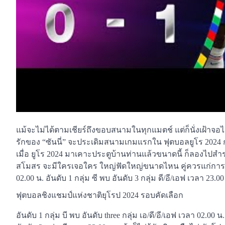
แม้จะไม่ได้ตามเชียร์ถึงขอบสนามในทุกแมตช์ แต่ก็นั่งเฝ้าจอไ
รักของ “ซันนี่” จะประเดิมสนามเกมแรกใน ฟุตบอลยูโร 2024 กลุ
เมื่อ ยูโร 2024 มาเคาะประตูบ้านท่านแล้วขนาดนี้ ก็ลองไปส
สโมสร จะมีใครเจอใคร ใหญ่ฟัดใหญ่ขนาดไหน คู่ควรแก่การตั้ง
02.00 น. อันดับ 1 กลุ่ม ซี พบ อันดับ 3 กลุ่ม ดี/อี/เอฟ เวลา 23
ฟุตบอลชิงแชมป์แห่งชาติยุโรป 2024 รอบคัดเลือก
อันดับ 1 กลุ่ม บี พบ อันดับ three กลุ่ม เอ/ดี/อี/เอฟ เวลา 02.00 น