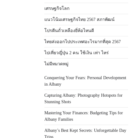
เศรษฐกิจโลก
แนวโน้มเศรษฐกิจไทย 2567 สภาพัฒน์
โปรตีนถั่วเหลืองยี่ห้อไหนดี
ไทยส่งออกไปประเทศอะไรมากที่สุด 2567
ไปเที่ยวญี่ปุ่น 2 คน ใช้เงิน เท่า ไหร่
ไม่มีหมวดหมู่
Conquering Your Fears: Personal Development
in Albany
Capturing Albany: Photography Hotspots for
Stunning Shots
Mastering Your Finances: Budgeting Tips for
Albany Families
Albany’s Best Kept Secrets: Unforgettable Day
Trips