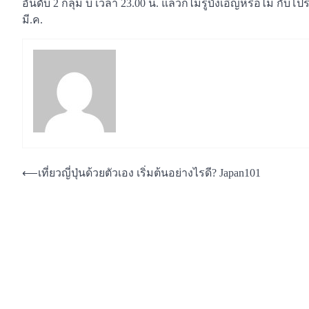
อันดับ 2 กลุ่ม บี เวลา 23.00 น. แล้วก็ไม่รู้บังเอิญหรือไม่ กั
มี.ค.
Post
⟵
เที่ยวญี่ปุ่นด้วยตัวเอง เริ่มต้นอย่างไรดี? Japan101
navigation