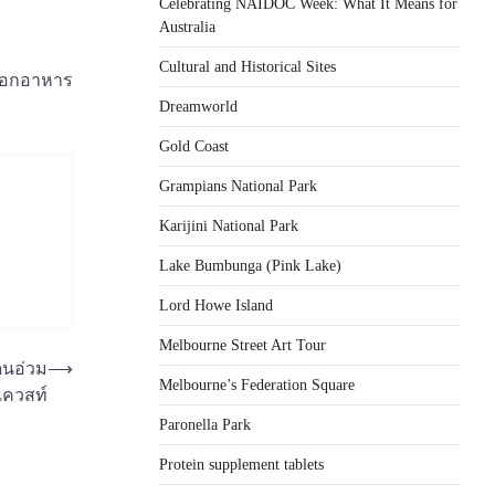
Celebrating NAIDOC Week: What It Means for
Australia
Cultural and Historical Sites
่งออกอาหาร
Dreamworld
Gold Coast
Grampians National Park
Karijini National Park
Lake Bumbunga (Pink Lake)
Lord Howe Island
Melbourne Street Art Tour
ดนอ่วม
⟶
Melbourne’s Federation Square
เควสท์
Paronella Park
Protein supplement tablets