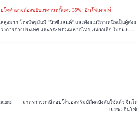
ยโตต่ำอาจต้องขยับเพดานหนี้แตะ 35% : อินโฟเควสท์
สูงมาก โดยปัจจุบันมี "นิวซีแลนด์" และฝั่งอเมริกาเหนือเป็นผู้ส
กระทรวงการต่างประเทศ และกระทรวงมหาดไทย เร่งยกเลิก ใบตม.6…
titute
มาตรการภาษีตอบโต้ของทรัมป์มีผลบังคับใช้แล้ว จีนโ
104% : อินโฟ