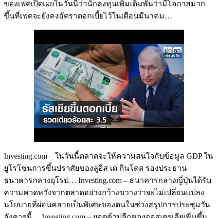
ของเฟดเปิดเผยในวันนี้ว่านักลงทุนเพิ่มเดิมพันว่ามีโอกาสมาก
ขึ้นที่เฟดจะยังคงอัตราดอกเบี้ยไว้ในเดือนมีนาคม…
Investing.com – ในวันนี้ตลาดจะให้ความสนใจกับข้อมูล GDP ใน
ยูโรโซนการขึ้นปราศัยของลูอิส เด กินโดส รองประธาน
ธนาคารกลางยุโรป… Investing.com – ธนาคารกลางญี่ปุ่นได้รับ
ความคาดหวังจากตลาดอย่างกว้างขวางว่าจะไม่เปลี่ยนแปลง
นโยบายที่ผ่อนคลายเป็นพิเศษของตนในช่วงสรุปการประชุมวัน
อังคารนี้… Investing.com – ยอดค้าปลีกของออสเตรเลียเพิ่มขึ้น